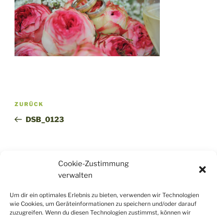
Beitragsnavigation
Vorheriger
ZURÜCK
Beitrag
DSB_0123
Cookie-Zustimmung
verwalten
www.fotografie-kraemer.de
Um dir ein optimales Erlebnis zu bieten, verwenden wir Technologien
www.thkraemer.de
wie Cookies, um Geräteinformationen zu speichern und/oder darauf
www.tosuverbindet.de
zuzugreifen. Wenn du diesen Technologien zustimmst, können wir