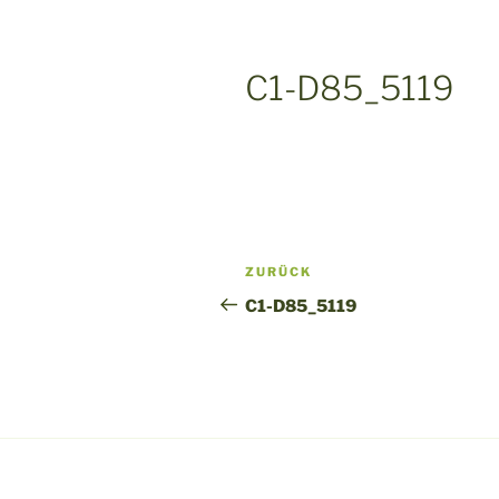
C1-D85_5119
Beitragsnavigation
Vorheriger
ZURÜCK
Beitrag
C1-D85_5119