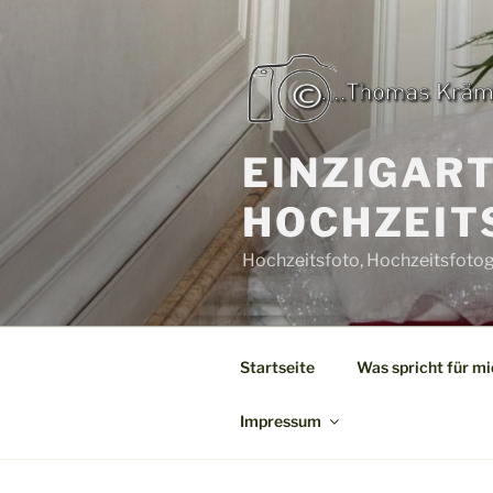
Zum
Inhalt
springen
EINZIGAR
HOCHZEIT
Hochzeitsfoto, Hochzeitsfotogr
Startseite
Was spricht für m
Impressum