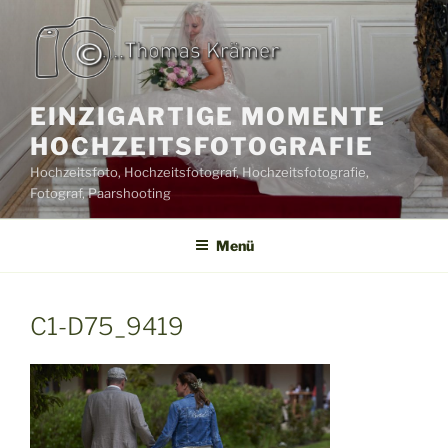
Zum
Inhalt
springen
EINZIGARTIGE MOMENTE
HOCHZEITSFOTOGRAFIE
Hochzeitsfoto, Hochzeitsfotograf, Hochzeitsfotografie,
Fotograf, Paarshooting
Menü
C1-D75_9419