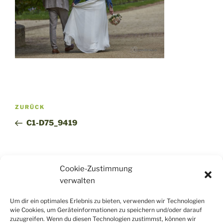
Beitragsnavigation
Vorheriger
ZURÜCK
Beitrag
C1-D75_9419
Cookie-Zustimmung
verwalten
www.fotografie-kraemer.de
Um dir ein optimales Erlebnis zu bieten, verwenden wir Technologien
www.thkraemer.de
wie Cookies, um Geräteinformationen zu speichern und/oder darauf
www.tosuverbindet.de
zuzugreifen. Wenn du diesen Technologien zustimmst, können wir