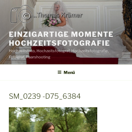
Zum
Inhalt
springen
EINZIGARTIGE MOMENTE
HOCHZEITSFOTOGRAFIE
Hochzeitsfoto, Hochzeitsfotograf, Hochzeitsfotografie,
Fotograf, Paarshooting
Menü
SM_0239 -D75_6384