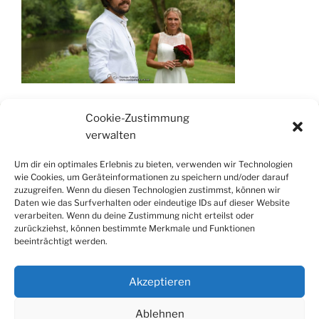
Cookie-Zustimmung
verwalten
www.fotografie-kraemer.de
Um dir ein optimales Erlebnis zu bieten, verwenden wir Technologien
www.thkraemer.de
wie Cookies, um Geräteinformationen zu speichern und/oder darauf
www.tosuverbindet.de
zuzugreifen. Wenn du diesen Technologien zustimmst, können wir
Daten wie das Surfverhalten oder eindeutige IDs auf dieser Website
verarbeiten. Wenn du deine Zustimmung nicht erteilst oder
zurückziehst, können bestimmte Merkmale und Funktionen
beeinträchtigt werden.
0151-117 688 06
Akzeptieren
Ablehnen