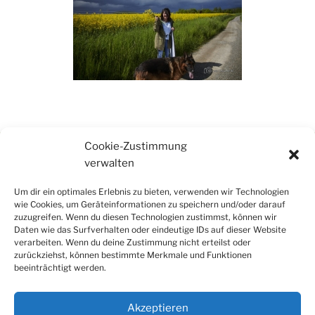
Cookie-Zustimmung
verwalten
www.fotografie-kraemer.de
Um dir ein optimales Erlebnis zu bieten, verwenden wir Technologien
www.thkraemer.de
wie Cookies, um Geräteinformationen zu speichern und/oder darauf
www.tosuverbindet.de
zuzugreifen. Wenn du diesen Technologien zustimmst, können wir
Daten wie das Surfverhalten oder eindeutige IDs auf dieser Website
verarbeiten. Wenn du deine Zustimmung nicht erteilst oder
zurückziehst, können bestimmte Merkmale und Funktionen
beeinträchtigt werden.
0151-117 688 06
Akzeptieren