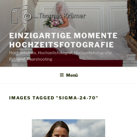
Zum
Inhalt
springen
EINZIGARTIGE MOMENTE
HOCHZEITSFOTOGRAFIE
Hochzeitsfoto, Hochzeitsfotograf, Hochzeitsfotografie,
Fotograf, Paarshooting
Menü
IMAGES TAGGED "SIGMA-24-70"