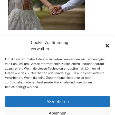
Cookie-Zustimmung
verwalten
www.fotografie-kraemer.de
Um dir ein optimales Erlebnis zu bieten, verwenden wir Technologien
www.thkraemer.de
wie Cookies, um Geräteinformationen zu speichern und/oder darauf
www.tosuverbindet.de
zuzugreifen. Wenn du diesen Technologien zustimmst, können wir
Daten wie das Surfverhalten oder eindeutige IDs auf dieser Website
verarbeiten. Wenn du deine Zustimmung nicht erteilst oder
zurückziehst, können bestimmte Merkmale und Funktionen
beeinträchtigt werden.
0151-117 688 06
Akzeptieren
Ablehnen