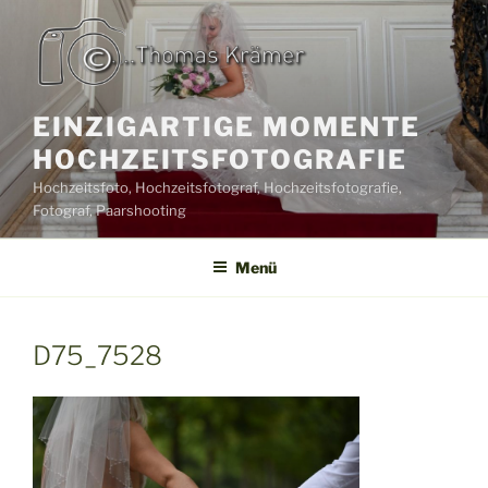
Zum
Inhalt
springen
EINZIGARTIGE MOMENTE
HOCHZEITSFOTOGRAFIE
Hochzeitsfoto, Hochzeitsfotograf, Hochzeitsfotografie,
Fotograf, Paarshooting
Menü
D75_7528